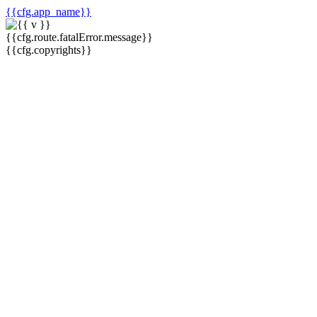
{{cfg.app_name}}
{{cfg.route.fatalError.message}}
{{cfg.copyrights}}